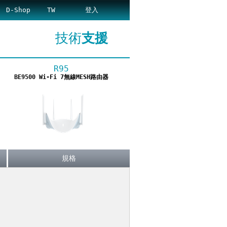
D-Shop
TW
登入
技術
支援
R95
BE9500 Wi-Fi 7無線MESH路由器
規格